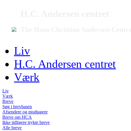
H.C. Andersen centret
The Hans Christian Andersen Centr
Liv
H.C. Andersen centret
Værk
Liv
Værk
Breve
Søg i brevbasen
Afsendere og modtagere
Breve om HCA
Ikke tidligere trykte breve
Alle breve