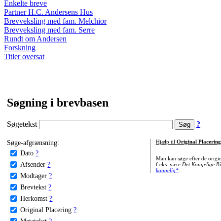
Enkelte breve
Partner H.C. Andersens Hus
Brevveksling med fam. Melchior
Brevveksling med fam. Serre
Rundt om Andersen
Forskning
Titler oversat
Søgning i brevbasen
Søgetekst
?
Søge-afgrænsning:
Hjælp til
Original Placering
Dato
?
Man kan søge efter de origi
Afsender
?
f.eks. være
Det Kongelige Bi
kongelig*
.
Modtager
?
Brevtekst
?
Herkomst
?
Original Placering
?
Metatekst
?