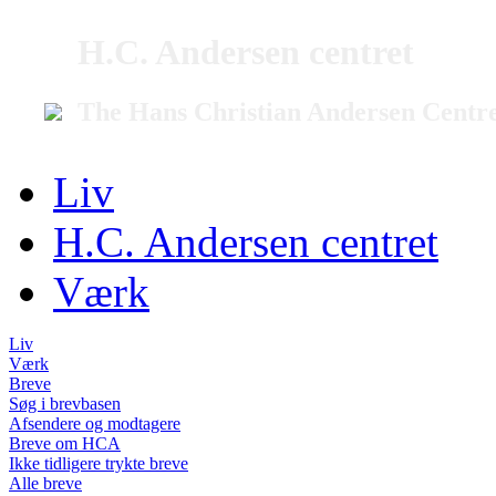
H.C. Andersen centret
The Hans Christian Andersen Centr
Liv
H.C. Andersen centret
Værk
Liv
Værk
Breve
Søg i brevbasen
Afsendere og modtagere
Breve om HCA
Ikke tidligere trykte breve
Alle breve