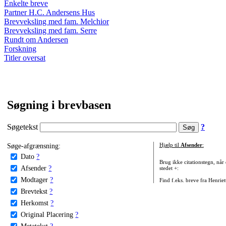
Enkelte breve
Partner H.C. Andersens Hus
Brevveksling med fam. Melchior
Brevveksling med fam. Serre
Rundt om Andersen
Forskning
Titler oversat
Søgning i brevbasen
Søgetekst
?
Søge-afgrænsning:
Hjælp til
Afsender
:
Dato
?
Brug ikke citationstegn, når
Afsender
?
stedet +:
Modtager
?
Find f.eks. breve fra Henrie
Brevtekst
?
Herkomst
?
Original Placering
?
Metatekst
?