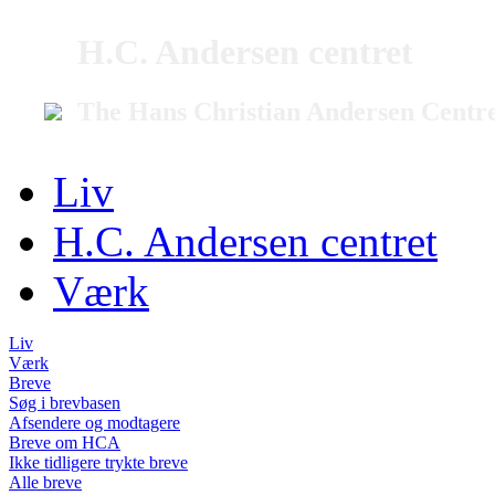
H.C. Andersen centret
The Hans Christian Andersen Centr
Liv
H.C. Andersen centret
Værk
Liv
Værk
Breve
Søg i brevbasen
Afsendere og modtagere
Breve om HCA
Ikke tidligere trykte breve
Alle breve