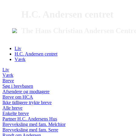
H.C. Andersen centret
The Hans Christian Andersen Centr
Liv
H.C. Andersen centret
Værk
Liv
Værk
Breve
Søg i brevbasen
Afsendere og modtagere
Breve om HCA
Ikke tidligere trykte breve
Alle breve
Enkelte breve
Partner H.C. Andersens Hus
Brevveksling med fam. Melchior
Brevveksling med fam. Serre
Rundt om Andersen