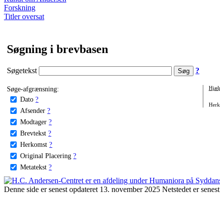
Forskning
Titler oversat
Søgning i brevbasen
Søgetekst
?
Søge-afgrænsning:
Hjæl
Dato
?
Herko
Afsender
?
Modtager
?
Brevtekst
?
Herkomst
?
Original Placering
?
Metatekst
?
Denne side er senest opdateret 13. november 2025 Netstedet er senest