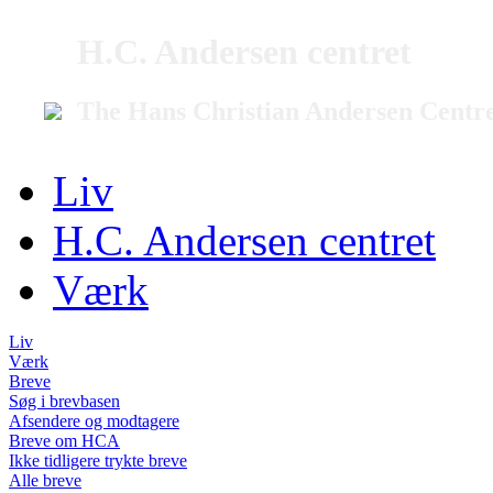
H.C. Andersen centret
The Hans Christian Andersen Centr
Liv
H.C. Andersen centret
Værk
Liv
Værk
Breve
Søg i brevbasen
Afsendere og modtagere
Breve om HCA
Ikke tidligere trykte breve
Alle breve