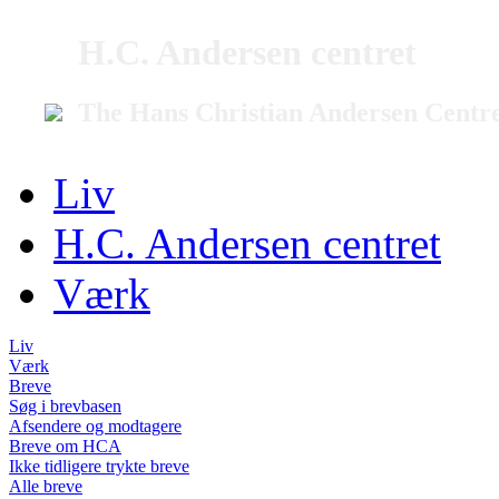
H.C. Andersen centret
The Hans Christian Andersen Centr
Liv
H.C. Andersen centret
Værk
Liv
Værk
Breve
Søg i brevbasen
Afsendere og modtagere
Breve om HCA
Ikke tidligere trykte breve
Alle breve