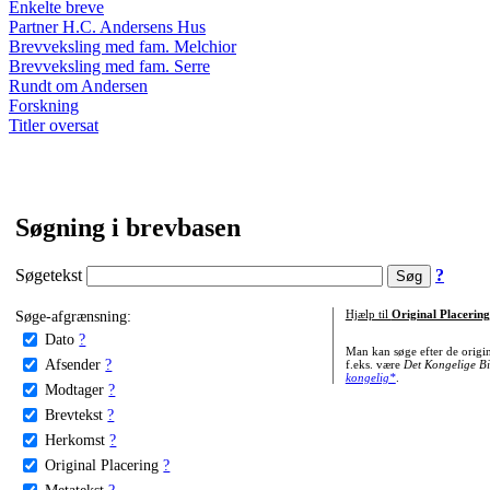
Enkelte breve
Partner H.C. Andersens Hus
Brevveksling med fam. Melchior
Brevveksling med fam. Serre
Rundt om Andersen
Forskning
Titler oversat
Søgning i brevbasen
Søgetekst
?
Søge-afgrænsning:
Hjælp til
Original Placering
Dato
?
Man kan søge efter de origi
Afsender
?
f.eks. være
Det Kongelige Bi
kongelig*
.
Modtager
?
Brevtekst
?
Herkomst
?
Original Placering
?
Metatekst
?