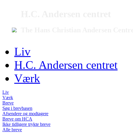
H.C. Andersen centret
The Hans Christian Andersen Centr
Liv
H.C. Andersen centret
Værk
Liv
Værk
Breve
Søg i brevbasen
Afsendere og modtagere
Breve om HCA
Ikke tidligere trykte breve
Alle breve