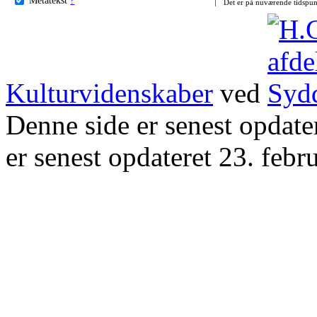
Det er på nuværende tidspun
Kulturvidenskaber
ved
Denne side er senest opdat
er senest opdateret 23. febr