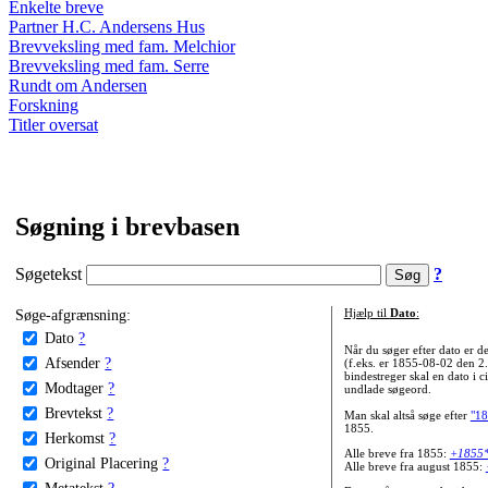
Enkelte breve
Partner H.C. Andersens Hus
Brevveksling med fam. Melchior
Brevveksling med fam. Serre
Rundt om Andersen
Forskning
Titler oversat
Søgning i brevbasen
Søgetekst
?
Søge-afgrænsning:
Hjælp til
Dato
:
Dato
?
Når du søger efter dato er
Afsender
?
(f.eks. er 1855-08-02 den 2
bindestreger skal en dato i c
Modtager
?
undlade søgeord.
Brevtekst
?
Man skal altså søge efter
"18
1855.
Herkomst
?
Alle breve fra 1855:
+1855
Original Placering
?
Alle breve fra august 1855:
Metatekst
?