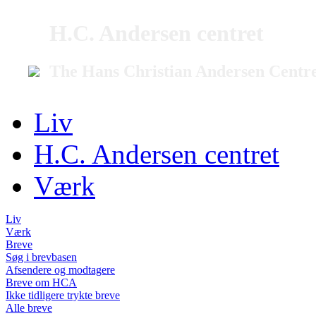
H.C. Andersen centret
The Hans Christian Andersen Centr
Liv
H.C. Andersen centret
Værk
Liv
Værk
Breve
Søg i brevbasen
Afsendere og modtagere
Breve om HCA
Ikke tidligere trykte breve
Alle breve