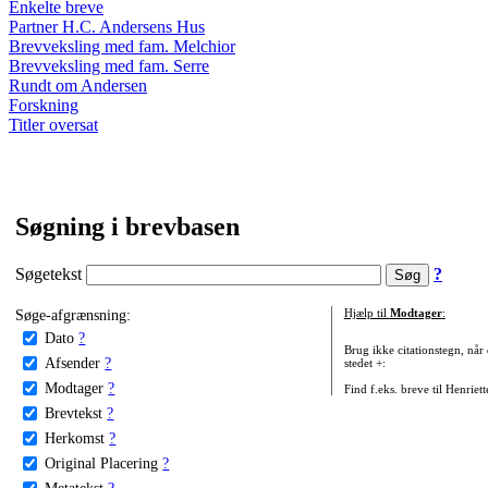
Enkelte breve
Partner H.C. Andersens Hus
Brevveksling med fam. Melchior
Brevveksling med fam. Serre
Rundt om Andersen
Forskning
Titler oversat
Søgning i brevbasen
Søgetekst
?
Søge-afgrænsning:
Hjælp til
Modtager
:
Dato
?
Brug ikke citationstegn, når
Afsender
?
stedet +:
Modtager
?
Find f.eks. breve til Henriet
Brevtekst
?
Herkomst
?
Original Placering
?
Metatekst
?