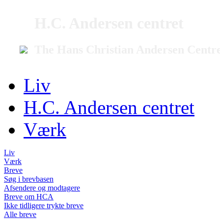
H.C. Andersen centret
The Hans Christian Andersen Centr
Liv
H.C. Andersen centret
Værk
Liv
Værk
Breve
Søg i brevbasen
Afsendere og modtagere
Breve om HCA
Ikke tidligere trykte breve
Alle breve