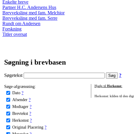
Enkelte breve
Partner H.C. Andersens Hus
Brevveksling med fam. Melchior
Brevveksling med fam. Serre
Rundt om Andersen
Forskning
Titler oversat
Søgning i brevbasen
Søgetekst
?
Søge-afgrænsning:
Hjælp til
Herkomst
:
Dato
?
Herkomst: kilden til den digi
Afsender
?
Modtager
?
Brevtekst
?
Herkomst
?
Original Placering
?
Metatekst
?