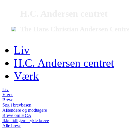
H.C. Andersen centret
The Hans Christian Andersen Centr
Liv
H.C. Andersen centret
Værk
Liv
Værk
Breve
Søg i brevbasen
Afsendere og modtagere
Breve om HCA
Ikke tidligere trykte breve
Alle breve