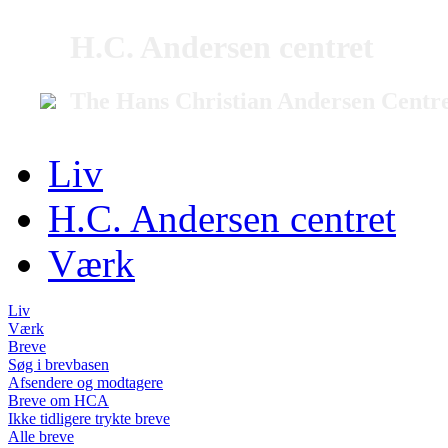
H.C. Andersen centret
The Hans Christian Andersen Centr
Liv
H.C. Andersen centret
Værk
Liv
Værk
Breve
Søg i brevbasen
Afsendere og modtagere
Breve om HCA
Ikke tidligere trykte breve
Alle breve