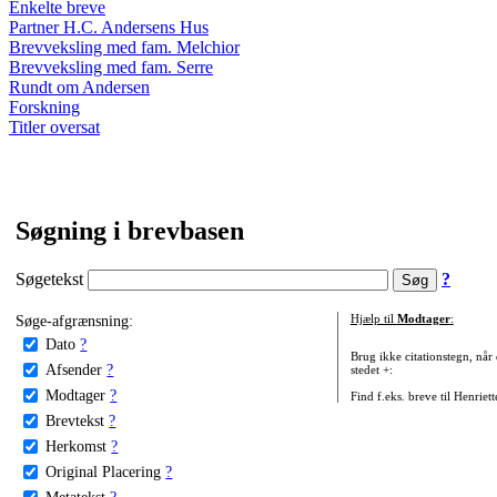
Enkelte breve
Partner H.C. Andersens Hus
Brevveksling med fam. Melchior
Brevveksling med fam. Serre
Rundt om Andersen
Forskning
Titler oversat
Søgning i brevbasen
Søgetekst
?
Søge-afgrænsning:
Hjælp til
Modtager
:
Dato
?
Brug ikke citationstegn, når
Afsender
?
stedet +:
Modtager
?
Find f.eks. breve til Henriet
Brevtekst
?
Herkomst
?
Original Placering
?
Metatekst
?