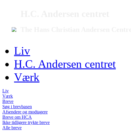
H.C. Andersen centret
The Hans Christian Andersen Centr
Liv
H.C. Andersen centret
Værk
Liv
Værk
Breve
Søg i brevbasen
Afsendere og modtagere
Breve om HCA
Ikke tidligere trykte breve
Alle breve