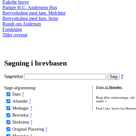
Enkelte breve
Partner H.C. Andersens Hus
Brevveksling med fam. Melchior
Brevveksling med fam. Serre
Rundt om Andersen
Forskning
Titler oversat
Søgning i brevbasen
Søgetekst
?
Søge-afgrænsning:
Hjælp til
Afsender
:
Dato
?
Brug ikke citationstegn, når
Afsender
?
stedet +:
Modtager
?
Find f.eks. breve fra Henrie
Brevtekst
?
Herkomst
?
Original Placering
?
Metatekst
?