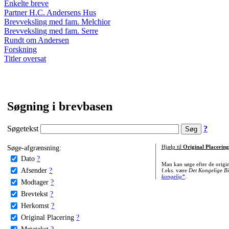
Enkelte breve
Partner H.C. Andersens Hus
Brevveksling med fam. Melchior
Brevveksling med fam. Serre
Rundt om Andersen
Forskning
Titler oversat
Søgning i brevbasen
Søgetekst
?
Søge-afgrænsning:
Hjælp til
Original Placering
Dato
?
Man kan søge efter de origi
Afsender
?
f.eks. være
Det Kongelige Bi
kongelig*
.
Modtager
?
Brevtekst
?
Herkomst
?
Original Placering
?
Metatekst
?