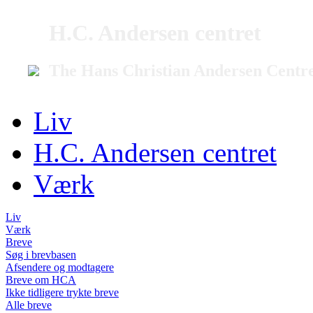
H.C. Andersen centret
The Hans Christian Andersen Centr
Liv
H.C. Andersen centret
Værk
Liv
Værk
Breve
Søg i brevbasen
Afsendere og modtagere
Breve om HCA
Ikke tidligere trykte breve
Alle breve