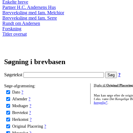
Enkelte breve
Partner H.C. Andersens Hus
Brevveksling med fam. Melchior
Brevveksling med fam. Serre
Rundt om Andersen
Forskning
Titler oversat
Søgning i brevbasen
Søgetekst
?
Søge-afgrænsning:
Hjælp til
Original Placering
Dato
?
Man kan søge efter de origi
Afsender
?
f.eks. være
Det Kongelige Bi
kongelig*
.
Modtager
?
Brevtekst
?
Herkomst
?
Original Placering
?
Metatekst
?