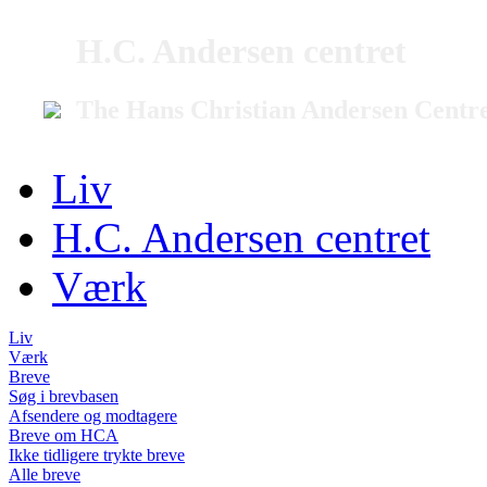
H.C. Andersen centret
The Hans Christian Andersen Centr
Liv
H.C. Andersen centret
Værk
Liv
Værk
Breve
Søg i brevbasen
Afsendere og modtagere
Breve om HCA
Ikke tidligere trykte breve
Alle breve