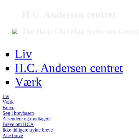
H.C. Andersen centret
The Hans Christian Andersen Centr
Liv
H.C. Andersen centret
Værk
Liv
Værk
Breve
Søg i brevbasen
Afsendere og modtagere
Breve om HCA
Ikke tidligere trykte breve
Alle breve