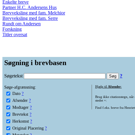
Enkelte breve
Partner H.C. Andersens Hus
Brevveksling med fam. Melchior
Brevveksling med fam. Serre
Rundt om Andersen
Forskning
Titler oversat
Søgning i brevbasen
Søgetekst
?
Søge-afgrænsning:
Hjælp til
Afsender
:
Dato
?
Brug ikke citationstegn, når
Afsender
?
stedet +:
Modtager
?
Find f.eks. breve fra Henrie
Brevtekst
?
Herkomst
?
Original Placering
?
Metatekst
?