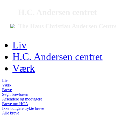
H.C. Andersen centret
The Hans Christian Andersen Centr
Liv
H.C. Andersen centret
Værk
Liv
Værk
Breve
Søg i brevbasen
Afsendere og modtagere
Breve om HCA
Ikke tidligere trykte breve
Alle breve