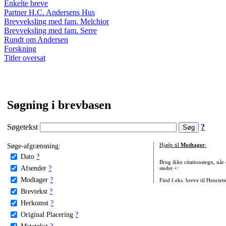
Enkelte breve
Partner H.C. Andersens Hus
Brevveksling med fam. Melchior
Brevveksling med fam. Serre
Rundt om Andersen
Forskning
Titler oversat
Søgning i brevbasen
Søgetekst
?
Søge-afgrænsning:
Hjælp til
Modtager
:
Dato
?
Brug ikke citationstegn, når
Afsender
?
stedet +:
Modtager
?
Find f.eks. breve til Henriet
Brevtekst
?
Herkomst
?
Original Placering
?
Metatekst
?