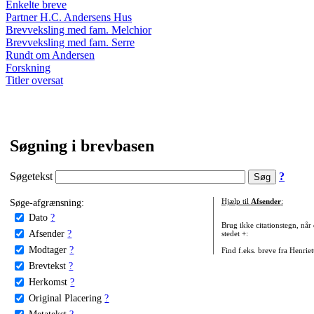
Enkelte breve
Partner H.C. Andersens Hus
Brevveksling med fam. Melchior
Brevveksling med fam. Serre
Rundt om Andersen
Forskning
Titler oversat
Søgning i brevbasen
Søgetekst
?
Søge-afgrænsning:
Hjælp til
Afsender
:
Dato
?
Brug ikke citationstegn, når
Afsender
?
stedet +:
Modtager
?
Find f.eks. breve fra Henrie
Brevtekst
?
Herkomst
?
Original Placering
?
Metatekst
?