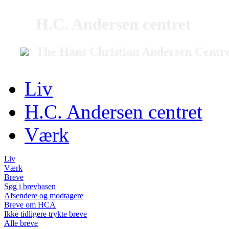
H.C. Andersen centret
The Hans Christian Andersen Centr
Liv
H.C. Andersen centret
Værk
Liv
Værk
Breve
Søg i brevbasen
Afsendere og modtagere
Breve om HCA
Ikke tidligere trykte breve
Alle breve