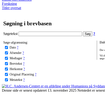
Forskning
Titler oversat
Søgning i brevbasen
Søgetekst
?
Søge-afgrænsning:
Hjæl
Dato
?
Der 
Afsender
?
Vil d
Modtager
?
søge
Brevtekst
?
Herkomst
?
Original Placering
?
Metatekst
?
Denne side er senest opdateret 13. november 2025 Netstedet er senest