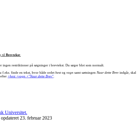
p til
Brevtekst
:
er ingen restriktioner på søgninger i brevtekst. Du søger blot som normalt.
u f.eks. finde en tekst, hvor både ordet
hest
og
vogn
samt sætningen
Naar dette Brev
indgår, skal
 efter
+hest +vogn +"Naar dette Brev"
.
 opdateret 23. februar 2023