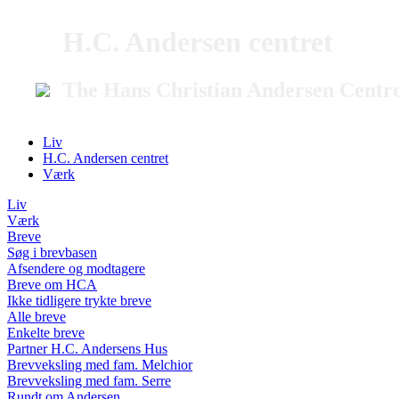
H.C. Andersen centret
The Hans Christian Andersen Centr
Liv
H.C. Andersen centret
Værk
Liv
Værk
Breve
Søg i brevbasen
Afsendere og modtagere
Breve om HCA
Ikke tidligere trykte breve
Alle breve
Enkelte breve
Partner H.C. Andersens Hus
Brevveksling med fam. Melchior
Brevveksling med fam. Serre
Rundt om Andersen