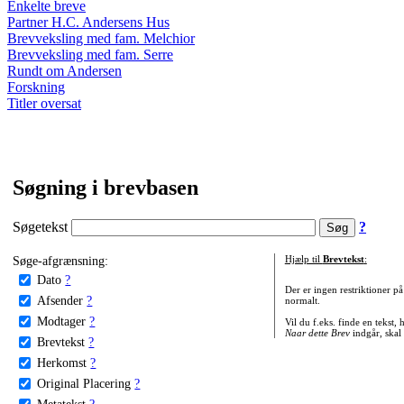
Enkelte breve
Partner H.C. Andersens Hus
Brevveksling med fam. Melchior
Brevveksling med fam. Serre
Rundt om Andersen
Forskning
Titler oversat
Søgning i brevbasen
Søgetekst
?
Søge-afgrænsning:
Hjælp til
Brevtekst
:
Dato
?
Der er ingen restriktioner p
Afsender
?
normalt.
Modtager
?
Vil du f.eks. finde en tekst,
Naar dette Brev
indgår, skal
Brevtekst
?
Herkomst
?
Original Placering
?
Metatekst
?