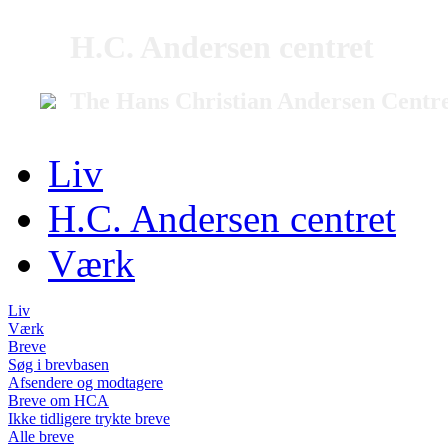
H.C. Andersen centret
The Hans Christian Andersen Centr
Liv
H.C. Andersen centret
Værk
Liv
Værk
Breve
Søg i brevbasen
Afsendere og modtagere
Breve om HCA
Ikke tidligere trykte breve
Alle breve