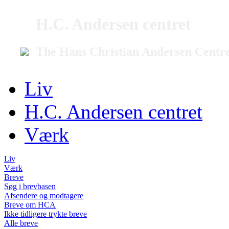
H.C. Andersen centret
The Hans Christian Andersen Centr
Liv
H.C. Andersen centret
Værk
Liv
Værk
Breve
Søg i brevbasen
Afsendere og modtagere
Breve om HCA
Ikke tidligere trykte breve
Alle breve