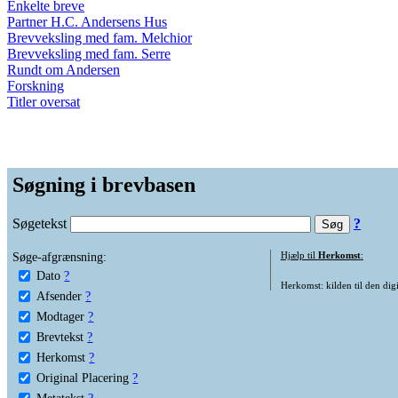
Enkelte breve
Partner H.C. Andersens Hus
Brevveksling med fam. Melchior
Brevveksling med fam. Serre
Rundt om Andersen
Forskning
Titler oversat
Søgning i brevbasen
Søgetekst
?
Søge-afgrænsning:
Hjælp til
Herkomst
:
Dato
?
Herkomst: kilden til den digi
Afsender
?
Modtager
?
Brevtekst
?
Herkomst
?
Original Placering
?
Metatekst
?