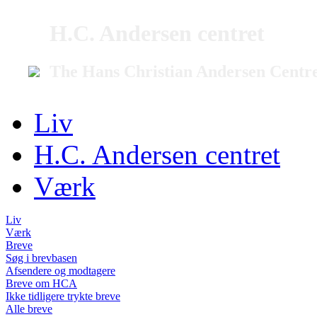
H.C. Andersen centret
The Hans Christian Andersen Centr
Liv
H.C. Andersen centret
Værk
Liv
Værk
Breve
Søg i brevbasen
Afsendere og modtagere
Breve om HCA
Ikke tidligere trykte breve
Alle breve