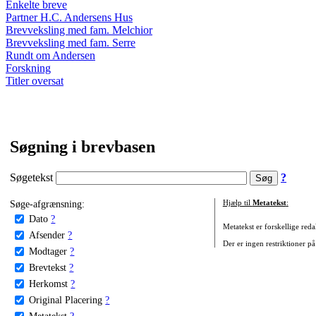
Enkelte breve
Partner H.C. Andersens Hus
Brevveksling med fam. Melchior
Brevveksling med fam. Serre
Rundt om Andersen
Forskning
Titler oversat
Søgning i brevbasen
Søgetekst
?
Søge-afgrænsning:
Hjælp til
Metatekst
:
Dato
?
Metatekst er forskellige reda
Afsender
?
Der er ingen restriktioner på
Modtager
?
Brevtekst
?
Herkomst
?
Original Placering
?
Metatekst
?