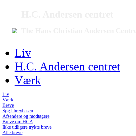
H.C. Andersen centret
The Hans Christian Andersen Centr
Liv
H.C. Andersen centret
Værk
Liv
Værk
Breve
Søg i brevbasen
Afsendere og modtagere
Breve om HCA
Ikke tidligere trykte breve
Alle breve