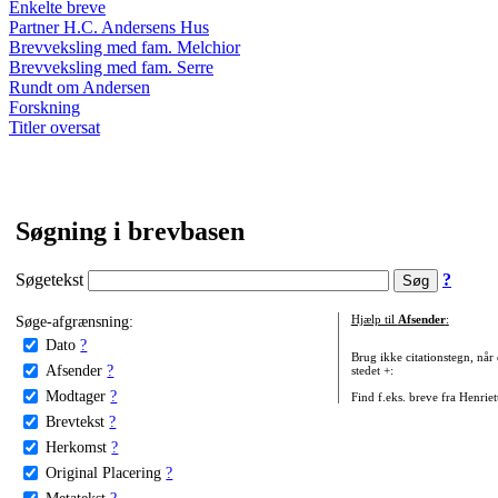
Enkelte breve
Partner H.C. Andersens Hus
Brevveksling med fam. Melchior
Brevveksling med fam. Serre
Rundt om Andersen
Forskning
Titler oversat
Søgning i brevbasen
Søgetekst
?
Søge-afgrænsning:
Hjælp til
Afsender
:
Dato
?
Brug ikke citationstegn, når
Afsender
?
stedet +:
Modtager
?
Find f.eks. breve fra Henrie
Brevtekst
?
Herkomst
?
Original Placering
?
Metatekst
?