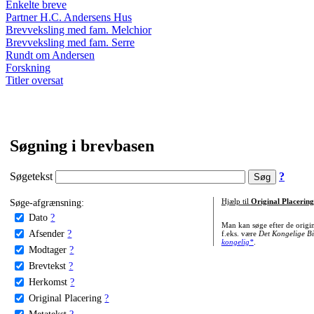
Enkelte breve
Partner H.C. Andersens Hus
Brevveksling med fam. Melchior
Brevveksling med fam. Serre
Rundt om Andersen
Forskning
Titler oversat
Søgning i brevbasen
Søgetekst
?
Søge-afgrænsning:
Hjælp til
Original Placering
Dato
?
Man kan søge efter de origi
Afsender
?
f.eks. være
Det Kongelige Bi
kongelig*
.
Modtager
?
Brevtekst
?
Herkomst
?
Original Placering
?
Metatekst
?