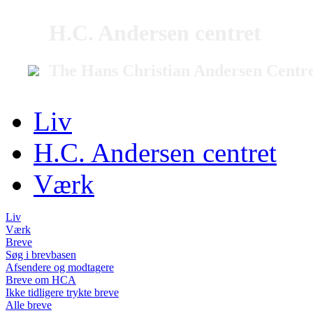
H.C. Andersen centret
The Hans Christian Andersen Centr
Liv
H.C. Andersen centret
Værk
Liv
Værk
Breve
Søg i brevbasen
Afsendere og modtagere
Breve om HCA
Ikke tidligere trykte breve
Alle breve