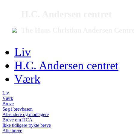
H.C. Andersen centret
The Hans Christian Andersen Centr
Liv
H.C. Andersen centret
Værk
Liv
Værk
Breve
Søg i brevbasen
Afsendere og modtagere
Breve om HCA
Ikke tidligere trykte breve
Alle breve