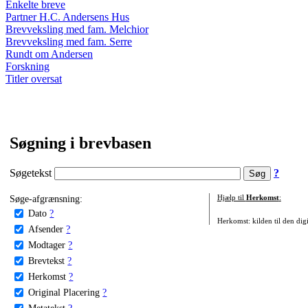
Enkelte breve
Partner H.C. Andersens Hus
Brevveksling med fam. Melchior
Brevveksling med fam. Serre
Rundt om Andersen
Forskning
Titler oversat
Søgning i brevbasen
Søgetekst
?
Søge-afgrænsning:
Hjælp til
Herkomst
:
Dato
?
Herkomst: kilden til den digi
Afsender
?
Modtager
?
Brevtekst
?
Herkomst
?
Original Placering
?
Metatekst
?