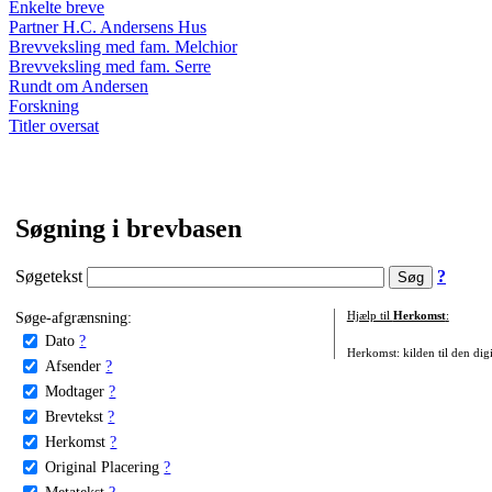
Enkelte breve
Partner H.C. Andersens Hus
Brevveksling med fam. Melchior
Brevveksling med fam. Serre
Rundt om Andersen
Forskning
Titler oversat
Søgning i brevbasen
Søgetekst
?
Søge-afgrænsning:
Hjælp til
Herkomst
:
Dato
?
Herkomst: kilden til den digi
Afsender
?
Modtager
?
Brevtekst
?
Herkomst
?
Original Placering
?
Metatekst
?