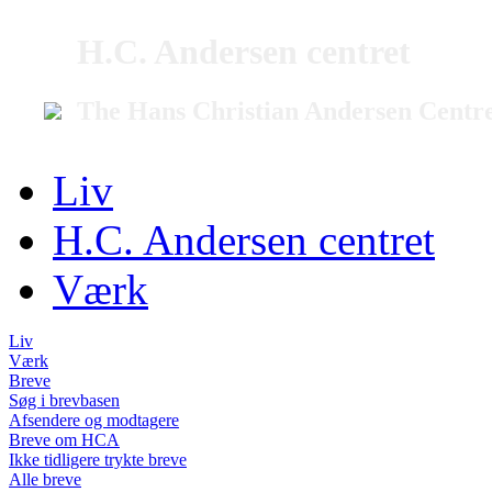
H.C. Andersen centret
The Hans Christian Andersen Centr
Liv
H.C. Andersen centret
Værk
Liv
Værk
Breve
Søg i brevbasen
Afsendere og modtagere
Breve om HCA
Ikke tidligere trykte breve
Alle breve