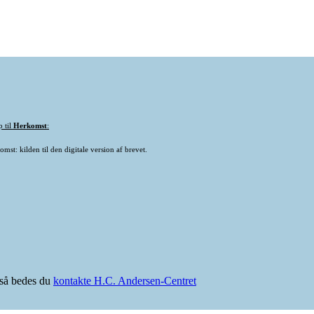
p til
Herkomst
:
mst: kilden til den digitale version af brevet.
e så bedes du
kontakte H.C. Andersen-Centret