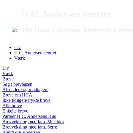
H.C. Andersen centret
The Hans Christian Andersen Centr
Liv
H.C. Andersen centret
Værk
Liv
Værk
Breve
Søg i brevbasen
Afsendere og modtagere
Breve om HCA
Ikke tidligere trykte breve
Alle breve
Enkelte breve
Partner H.C. Andersens Hus
Brevveksling med fam. Melchior
Brevveksling med fam. Serre
Rundt om Andersen