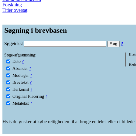
Forskning
Titler oversat
Søgning i brevbasen
Søgetekst
?
Søge-afgrænsning:
Hjæl
Dato
?
Herko
Afsender
?
Modtager
?
Brevtekst
?
Herkomst
?
Original Placering
?
Metatekst
?
Hvis du ønsker at købe rettigheden til at bruge en tekst eller et billed