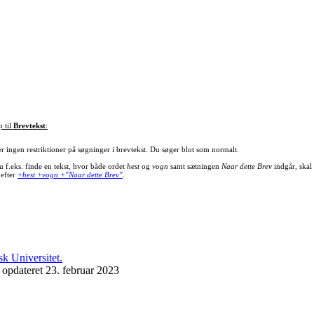
p til
Brevtekst
:
er ingen restriktioner på søgninger i brevtekst. Du søger blot som normalt.
u f.eks. finde en tekst, hvor både ordet
hest
og
vogn
samt sætningen
Naar dette Brev
indgår, skal
 efter
+hest +vogn +"Naar dette Brev"
.
 opdateret 23. februar 2023