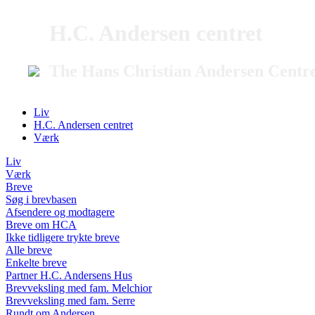
H.C. Andersen centret
The Hans Christian Andersen Centr
Liv
H.C. Andersen centret
Værk
Liv
Værk
Breve
Søg i brevbasen
Afsendere og modtagere
Breve om HCA
Ikke tidligere trykte breve
Alle breve
Enkelte breve
Partner H.C. Andersens Hus
Brevveksling med fam. Melchior
Brevveksling med fam. Serre
Rundt om Andersen