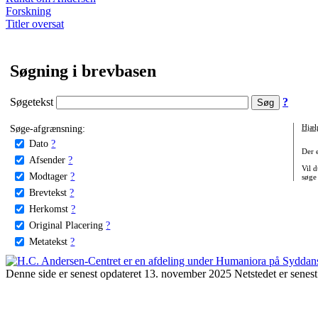
Forskning
Titler oversat
Søgning i brevbasen
Søgetekst
?
Søge-afgrænsning:
Hjæl
Dato
?
Der 
Afsender
?
Vil d
Modtager
?
søge
Brevtekst
?
Herkomst
?
Original Placering
?
Metatekst
?
Denne side er senest opdateret 13. november 2025 Netstedet er senest