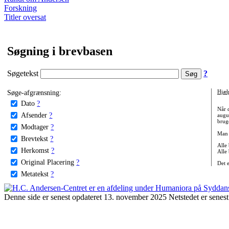
Forskning
Titler oversat
Søgning i brevbasen
Søgetekst
?
Søge-afgrænsning:
Hjæl
Dato
?
Når 
Afsender
?
augu
bruge
Modtager
?
Man 
Brevtekst
?
Alle
Herkomst
?
Alle
Original Placering
?
Det 
Metatekst
?
Denne side er senest opdateret 13. november 2025 Netstedet er senest