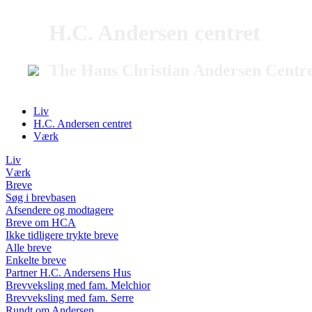
H.C. Andersen centret
The Hans Christian Andersen Centr
Liv
H.C. Andersen centret
Værk
Liv
Værk
Breve
Søg i brevbasen
Afsendere og modtagere
Breve om HCA
Ikke tidligere trykte breve
Alle breve
Enkelte breve
Partner H.C. Andersens Hus
Brevveksling med fam. Melchior
Brevveksling med fam. Serre
Rundt om Andersen