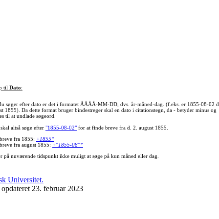
p til
Dato
:
du søger efter dato er det i formatet ÅÅÅÅ-MM-DD, dvs. år-måned-dag. (f.eks. er 1855-08-02 d
st 1855). Da dette format bruger bindestreger skal en dato i citationstegn, da - betyder minus og
s til at undlade søgeord.
skal altså søge efter
"1855-08-02"
for at finde breve fra d. 2. august 1855.
 breve fra 1855:
+1855*
 breve fra august 1855:
+"1855-08"*
er på nuværende tidspunkt ikke muligt at søge på kun måned eller dag.
 opdateret 23. februar 2023