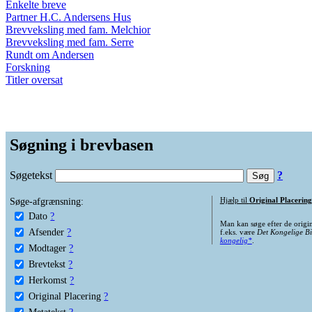
Enkelte breve
Partner H.C. Andersens Hus
Brevveksling med fam. Melchior
Brevveksling med fam. Serre
Rundt om Andersen
Forskning
Titler oversat
Søgning i brevbasen
Søgetekst
?
Søge-afgrænsning:
Hjælp til
Original Placering
Dato
?
Man kan søge efter de origi
Afsender
?
f.eks. være
Det Kongelige Bi
kongelig*
.
Modtager
?
Brevtekst
?
Herkomst
?
Original Placering
?
Metatekst
?