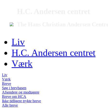
H.C. Andersen centret
The Hans Christian Andersen Centr
Liv
H.C. Andersen centret
Værk
Liv
Værk
Breve
Søg i brevbasen
Afsendere og modtagere
Breve om HCA
Ikke tidligere trykte breve
Alle breve