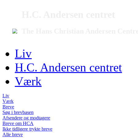
H.C. Andersen centret
The Hans Christian Andersen Centr
Liv
H.C. Andersen centret
Værk
Liv
Værk
Breve
Søg i brevbasen
Afsendere og modtagere
Breve om HCA
Ikke tidligere trykte breve
Alle breve