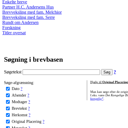
Enkelte breve
Partner H.C. Andersens Hus
Brevveksling med fam. Melchior
Brevveksling med fam. Serre
Rundt om Andersen
Forskning
Titler oversat
Søgning i brevbasen
Søgetekst
?
Søge-afgrænsning:
Hjælp til
Original Placering
Dato
?
Man kan søge efter de origi
Afsender
?
f.eks. være
Det Kongelige Bi
kongelig*
.
Modtager
?
Brevtekst
?
Herkomst
?
Original Placering
?
Metatekst
?