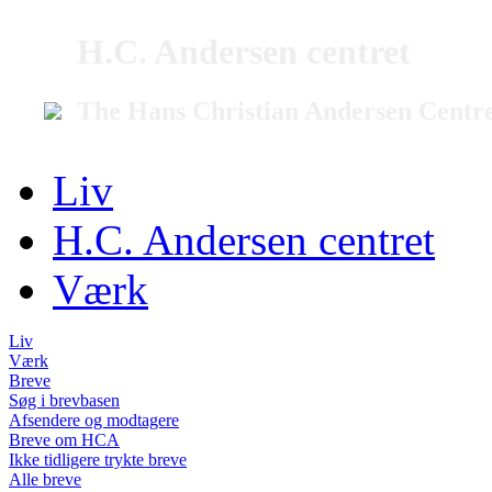
H.C. Andersen centret
The Hans Christian Andersen Centr
Liv
H.C. Andersen centret
Værk
Liv
Værk
Breve
Søg i brevbasen
Afsendere og modtagere
Breve om HCA
Ikke tidligere trykte breve
Alle breve