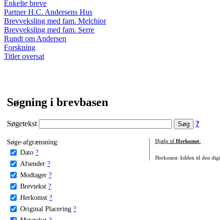
Enkelte breve
Partner H.C. Andersens Hus
Brevveksling med fam. Melchior
Brevveksling med fam. Serre
Rundt om Andersen
Forskning
Titler oversat
Søgning i brevbasen
Søgetekst
?
Søge-afgrænsning:
Hjælp til
Herkomst
:
Dato
?
Herkomst: kilden til den digi
Afsender
?
Modtager
?
Brevtekst
?
Herkomst
?
Original Placering
?
Metatekst
?