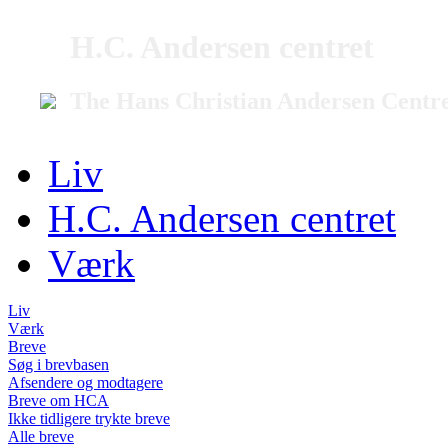
H.C. Andersen centret
The Hans Christian Andersen Centr
Liv
H.C. Andersen centret
Værk
Liv
Værk
Breve
Søg i brevbasen
Afsendere og modtagere
Breve om HCA
Ikke tidligere trykte breve
Alle breve