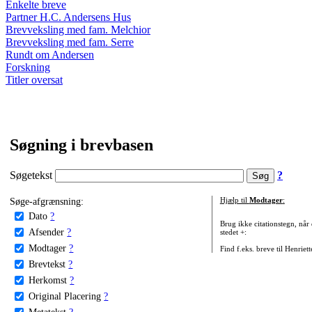
Enkelte breve
Partner H.C. Andersens Hus
Brevveksling med fam. Melchior
Brevveksling med fam. Serre
Rundt om Andersen
Forskning
Titler oversat
Søgning i brevbasen
Søgetekst
?
Søge-afgrænsning:
Hjælp til
Modtager
:
Dato
?
Brug ikke citationstegn, når
Afsender
?
stedet +:
Modtager
?
Find f.eks. breve til Henriet
Brevtekst
?
Herkomst
?
Original Placering
?
Metatekst
?