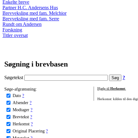
Enkelte breve
Partner H.C. Andersens Hus
Brevveksling med fam. Melchior
Brevveksling med fam. Serre
Rundt om Andersen
Forskning
Titler oversat
Søgning i brevbasen
Søgetekst
?
Søge-afgrænsning:
Hjælp til
Herkomst
:
Dato
?
Herkomst: kilden til den digi
Afsender
?
Modtager
?
Brevtekst
?
Herkomst
?
Original Placering
?
Metatekst
?