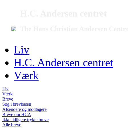
H.C. Andersen centret
The Hans Christian Andersen Centr
Liv
H.C. Andersen centret
Værk
Liv
Værk
Breve
Søg i brevbasen
Afsendere og modtagere
Breve om HCA
Ikke tidligere trykte breve
Alle breve