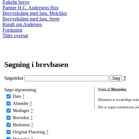
Enkelte breve
Partner H.C. Andersens Hus
Brevveksling med fam. Melchior
Brevveksling med fam. Serre
Rundt om Andersen
Forskning
Titler oversat
Søgning i brevbasen
Søgetekst
?
Søge-afgrænsning:
Hjælp til
Metatekst
:
Dato
?
Metatekst er forskellige reda
Afsender
?
Der er ingen restriktioner på
Modtager
?
Brevtekst
?
Herkomst
?
Original Placering
?
Metatekst
?