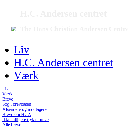
H.C. Andersen centret
The Hans Christian Andersen Centr
Liv
H.C. Andersen centret
Værk
Liv
Værk
Breve
Søg i brevbasen
Afsendere og modtagere
Breve om HCA
Ikke tidligere trykte breve
Alle breve