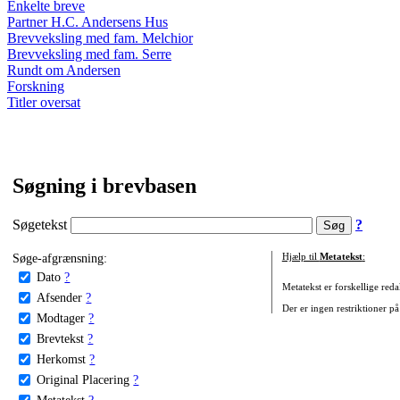
Enkelte breve
Partner H.C. Andersens Hus
Brevveksling med fam. Melchior
Brevveksling med fam. Serre
Rundt om Andersen
Forskning
Titler oversat
Søgning i brevbasen
Søgetekst
?
Søge-afgrænsning:
Hjælp til
Metatekst
:
Dato
?
Metatekst er forskellige reda
Afsender
?
Der er ingen restriktioner på
Modtager
?
Brevtekst
?
Herkomst
?
Original Placering
?
Metatekst
?