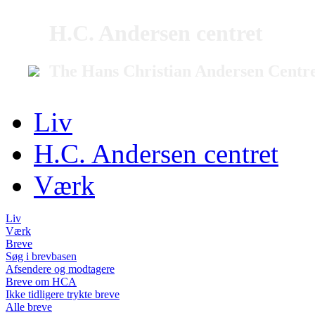
H.C. Andersen centret
The Hans Christian Andersen Centr
Liv
H.C. Andersen centret
Værk
Liv
Værk
Breve
Søg i brevbasen
Afsendere og modtagere
Breve om HCA
Ikke tidligere trykte breve
Alle breve