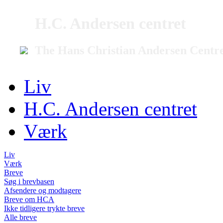
H.C. Andersen centret
The Hans Christian Andersen Centr
Liv
H.C. Andersen centret
Værk
Liv
Værk
Breve
Søg i brevbasen
Afsendere og modtagere
Breve om HCA
Ikke tidligere trykte breve
Alle breve