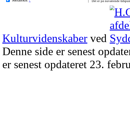
Det er på nuværende tidspun
Kulturvidenskaber
ved
Denne side er senest opdat
er senest opdateret 23. febr