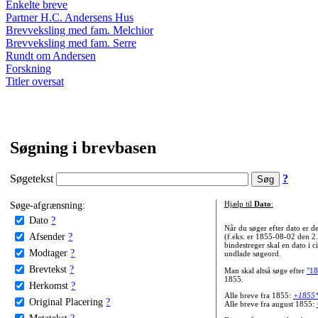
Enkelte breve
Partner H.C. Andersens Hus
Brevveksling med fam. Melchior
Brevveksling med fam. Serre
Rundt om Andersen
Forskning
Titler oversat
Søgning i brevbasen
Søgetekst
?
Søge-afgrænsning:
Hjælp til
Dato
:
Dato
?
Når du søger efter dato er
Afsender
?
(f.eks. er 1855-08-02 den 2
bindestreger skal en dato i c
Modtager
?
undlade søgeord.
Brevtekst
?
Man skal altså søge efter
"18
1855.
Herkomst
?
Alle breve fra 1855:
+1855
Original Placering
?
Alle breve fra august 1855:
Metatekst
?