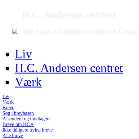
H.C. Andersen centret
The Hans Christian Andersen Centr
Liv
H.C. Andersen centret
Værk
Liv
Værk
Breve
Søg i brevbasen
Afsendere og modtagere
Breve om HCA
Ikke tidligere trykte breve
Alle breve