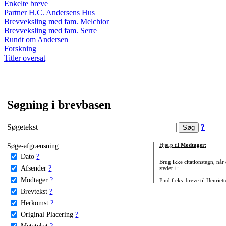
Enkelte breve
Partner H.C. Andersens Hus
Brevveksling med fam. Melchior
Brevveksling med fam. Serre
Rundt om Andersen
Forskning
Titler oversat
Søgning i brevbasen
Søgetekst
?
Søge-afgrænsning:
Hjælp til
Modtager
:
Dato
?
Brug ikke citationstegn, når
Afsender
?
stedet +:
Modtager
?
Find f.eks. breve til Henriet
Brevtekst
?
Herkomst
?
Original Placering
?
Metatekst
?