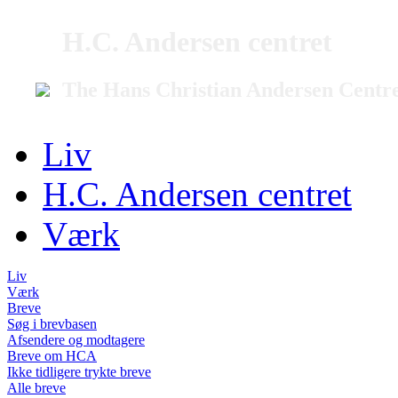
H.C. Andersen centret
The Hans Christian Andersen Centr
Liv
H.C. Andersen centret
Værk
Liv
Værk
Breve
Søg i brevbasen
Afsendere og modtagere
Breve om HCA
Ikke tidligere trykte breve
Alle breve