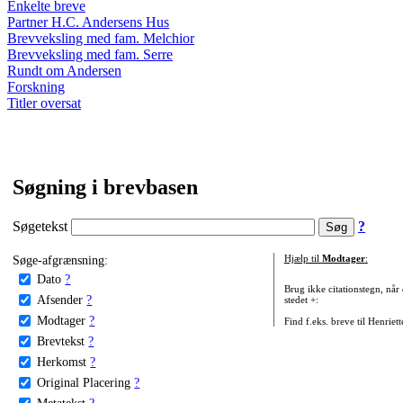
Enkelte breve
Partner H.C. Andersens Hus
Brevveksling med fam. Melchior
Brevveksling med fam. Serre
Rundt om Andersen
Forskning
Titler oversat
Søgning i brevbasen
Søgetekst
?
Søge-afgrænsning:
Hjælp til
Modtager
:
Dato
?
Brug ikke citationstegn, når
Afsender
?
stedet +:
Modtager
?
Find f.eks. breve til Henriet
Brevtekst
?
Herkomst
?
Original Placering
?
Metatekst
?