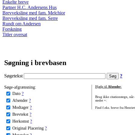
Enkelte breve
Partner H.C. Andersens Hus
Brevveksling med fam. Melchior
Brevveksling med fam. Serre
Rundt om Andersen
Forskning
Titler oversat
Søgning i brevbasen
Søgetekst
?
Søge-afgrænsning:
Hjælp til
Afsender
:
Dato
?
Brug ikke citationstegn, når
Afsender
?
stedet +:
Modtager
?
Find f.eks. breve fra Henrie
Brevtekst
?
Herkomst
?
Original Placering
?
Metatekst
?