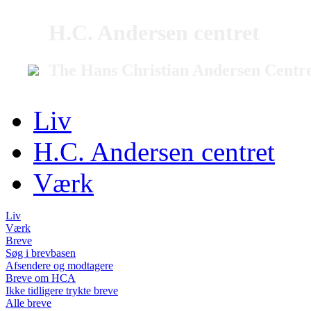
H.C. Andersen centret
The Hans Christian Andersen Centr
Liv
H.C. Andersen centret
Værk
Liv
Værk
Breve
Søg i brevbasen
Afsendere og modtagere
Breve om HCA
Ikke tidligere trykte breve
Alle breve