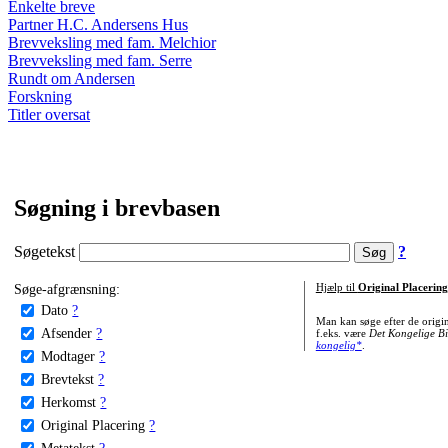
Enkelte breve
Partner H.C. Andersens Hus
Brevveksling med fam. Melchior
Brevveksling med fam. Serre
Rundt om Andersen
Forskning
Titler oversat
Søgning i brevbasen
Søgetekst
?
Søge-afgrænsning:
Hjælp til
Original Placering
Dato
?
Man kan søge efter de origi
Afsender
?
f.eks. være
Det Kongelige Bi
kongelig*
.
Modtager
?
Brevtekst
?
Herkomst
?
Original Placering
?
Metatekst
?