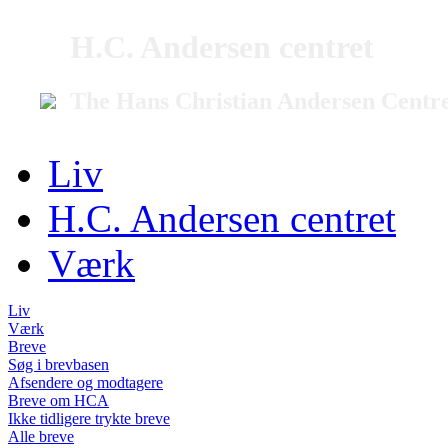
H.C. Andersen centret
The Hans Christian Andersen Centr
Liv
H.C. Andersen centret
Værk
Liv
Værk
Breve
Søg i brevbasen
Afsendere og modtagere
Breve om HCA
Ikke tidligere trykte breve
Alle breve