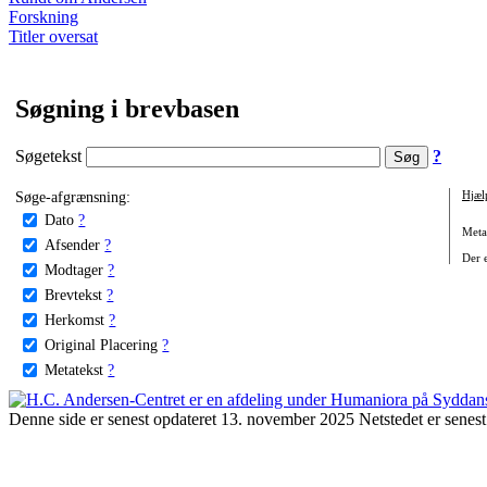
Forskning
Titler oversat
Søgning i brevbasen
Søgetekst
?
Søge-afgrænsning:
Hjæl
Dato
?
Metat
Afsender
?
Der e
Modtager
?
Brevtekst
?
Herkomst
?
Original Placering
?
Metatekst
?
Denne side er senest opdateret 13. november 2025 Netstedet er senest