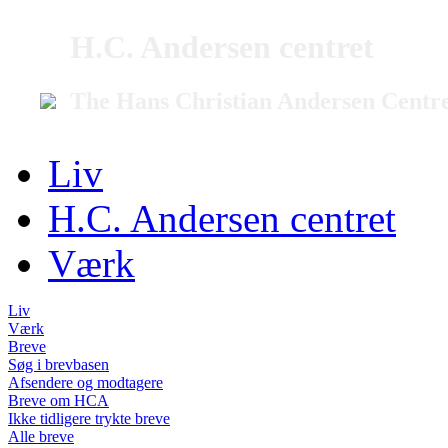
H.C. Andersen centret
The Hans Christian Andersen Centr
Liv
H.C. Andersen centret
Værk
Liv
Værk
Breve
Søg i brevbasen
Afsendere og modtagere
Breve om HCA
Ikke tidligere trykte breve
Alle breve