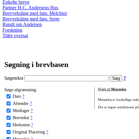
Enkelte breve
Partner H.C. Andersens Hus
Brevveksling med fam. Melchior
Brevveksling med fam. Serre
Rundt om Andersen
Forskning
Titler oversat
Søgning i brevbasen
Søgetekst
?
Søge-afgrænsning:
Hjælp til
Metatekst
:
Dato
?
Metatekst er forskellige reda
Afsender
?
Der er ingen restriktioner på
Modtager
?
Brevtekst
?
Herkomst
?
Original Placering
?
Metatekst
?