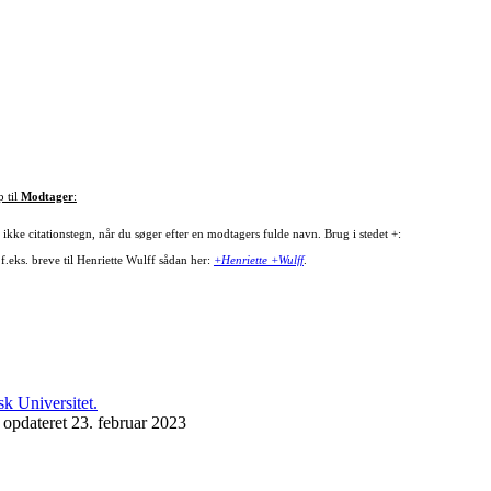
p til
Modtager
:
ikke citationstegn, når du søger efter en modtagers fulde navn. Brug i stedet +:
f.eks. breve til Henriette Wulff sådan her:
+Henriette +Wulff
.
 opdateret 23. februar 2023