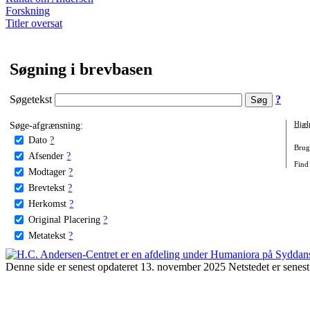
Forskning
Titler oversat
Søgning i brevbasen
Søgetekst
?
Søge-afgrænsning:
Hjæl
Dato
?
Brug 
Afsender
?
Find 
Modtager
?
Brevtekst
?
Herkomst
?
Original Placering
?
Metatekst
?
Denne side er senest opdateret 13. november 2025 Netstedet er senest