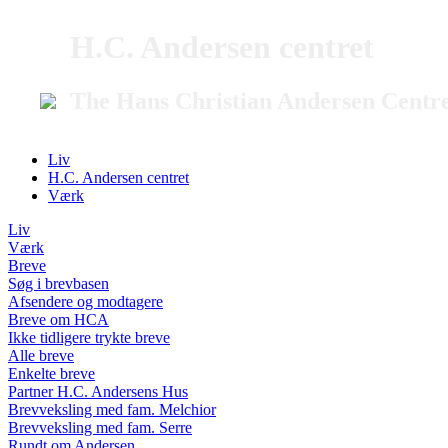
H.C. Andersen centret
The Hans Christian Andersen Centr
Liv
H.C. Andersen centret
Værk
Liv
Værk
Breve
Søg i brevbasen
Afsendere og modtagere
Breve om HCA
Ikke tidligere trykte breve
Alle breve
Enkelte breve
Partner H.C. Andersens Hus
Brevveksling med fam. Melchior
Brevveksling med fam. Serre
Rundt om Andersen