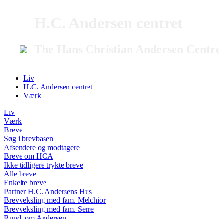
H.C. Andersen centret
The Hans Christian Andersen Centr
Liv
H.C. Andersen centret
Værk
Liv
Værk
Breve
Søg i brevbasen
Afsendere og modtagere
Breve om HCA
Ikke tidligere trykte breve
Alle breve
Enkelte breve
Partner H.C. Andersens Hus
Brevveksling med fam. Melchior
Brevveksling med fam. Serre
Rundt om Andersen