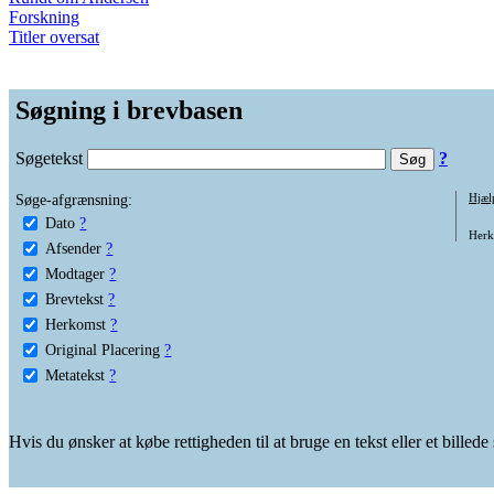
Forskning
Titler oversat
Søgning i brevbasen
Søgetekst
?
Søge-afgrænsning:
Hjæl
Dato
?
Herko
Afsender
?
Modtager
?
Brevtekst
?
Herkomst
?
Original Placering
?
Metatekst
?
Hvis du ønsker at købe rettigheden til at bruge en tekst eller et billed