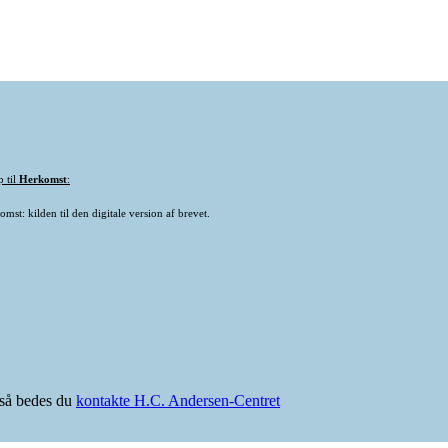
p til
Herkomst
:
mst: kilden til den digitale version af brevet.
e så bedes du
kontakte H.C. Andersen-Centret