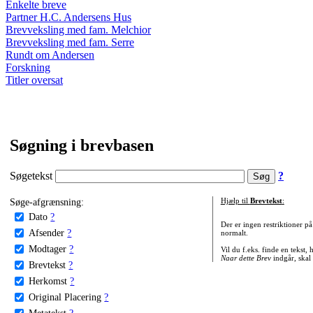
Enkelte breve
Partner H.C. Andersens Hus
Brevveksling med fam. Melchior
Brevveksling med fam. Serre
Rundt om Andersen
Forskning
Titler oversat
Søgning i brevbasen
Søgetekst
?
Søge-afgrænsning:
Hjælp til
Brevtekst
:
Dato
?
Der er ingen restriktioner p
Afsender
?
normalt.
Modtager
?
Vil du f.eks. finde en tekst,
Naar dette Brev
indgår, skal
Brevtekst
?
Herkomst
?
Original Placering
?
Metatekst
?