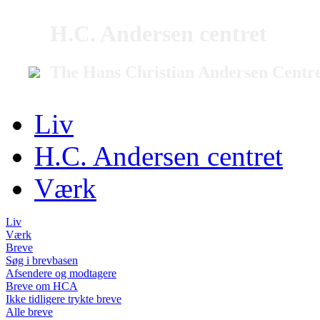
H.C. Andersen centret
The Hans Christian Andersen Centr
Liv
H.C. Andersen centret
Værk
Liv
Værk
Breve
Søg i brevbasen
Afsendere og modtagere
Breve om HCA
Ikke tidligere trykte breve
Alle breve