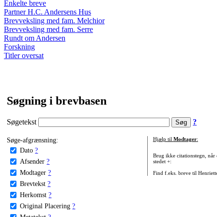
Enkelte breve
Partner H.C. Andersens Hus
Brevveksling med fam. Melchior
Brevveksling med fam. Serre
Rundt om Andersen
Forskning
Titler oversat
Søgning i brevbasen
Søgetekst
?
Søge-afgrænsning:
Hjælp til
Modtager
:
Dato
?
Brug ikke citationstegn, når
Afsender
?
stedet +:
Modtager
?
Find f.eks. breve til Henriet
Brevtekst
?
Herkomst
?
Original Placering
?
Metatekst
?