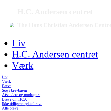
H.C. Andersen centret
The Hans Christian Andersen Centr
Liv
H.C. Andersen centret
Værk
Liv
Værk
Breve
Søg i brevbasen
Afsendere og modtagere
Breve om HCA
Ikke tidligere trykte breve
Alle breve