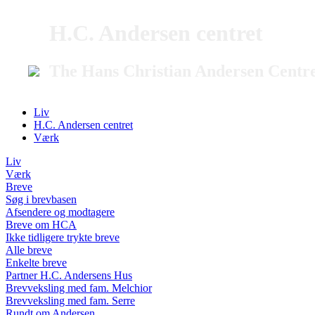
H.C. Andersen centret
The Hans Christian Andersen Centr
Liv
H.C. Andersen centret
Værk
Liv
Værk
Breve
Søg i brevbasen
Afsendere og modtagere
Breve om HCA
Ikke tidligere trykte breve
Alle breve
Enkelte breve
Partner H.C. Andersens Hus
Brevveksling med fam. Melchior
Brevveksling med fam. Serre
Rundt om Andersen