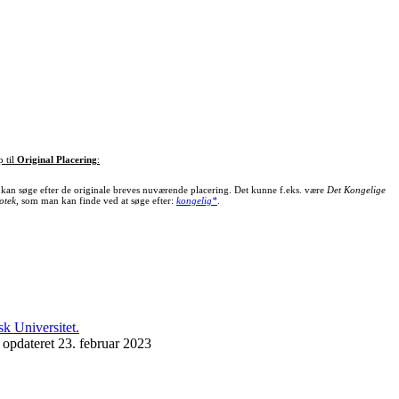
p til
Original Placering
:
kan søge efter de originale breves nuværende placering. Det kunne f.eks. være
Det Kongelige
otek
, som man kan finde ved at søge efter:
kongelig*
.
 opdateret 23. februar 2023