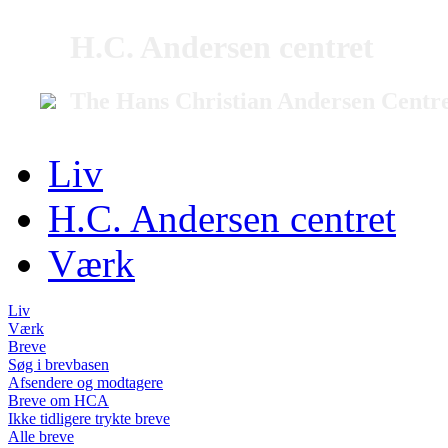
H.C. Andersen centret
The Hans Christian Andersen Centr
Liv
H.C. Andersen centret
Værk
Liv
Værk
Breve
Søg i brevbasen
Afsendere og modtagere
Breve om HCA
Ikke tidligere trykte breve
Alle breve