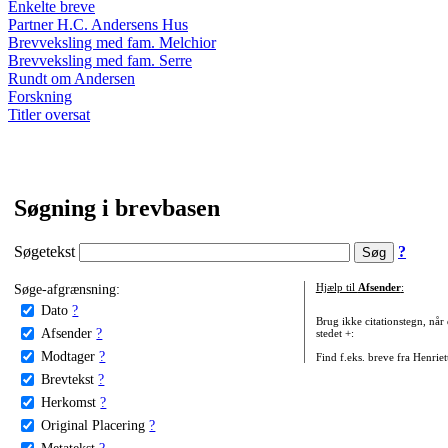
Enkelte breve
Partner H.C. Andersens Hus
Brevveksling med fam. Melchior
Brevveksling med fam. Serre
Rundt om Andersen
Forskning
Titler oversat
Søgning i brevbasen
Søgetekst
?
Søge-afgrænsning:
Hjælp til
Afsender
:
Dato
?
Brug ikke citationstegn, når
Afsender
?
stedet +:
Modtager
?
Find f.eks. breve fra Henrie
Brevtekst
?
Herkomst
?
Original Placering
?
Metatekst
?