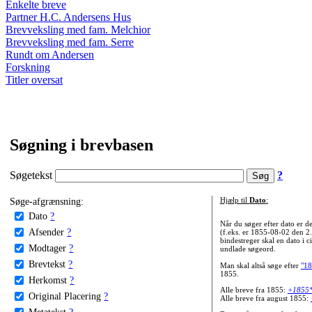
Enkelte breve
Partner H.C. Andersens Hus
Brevveksling med fam. Melchior
Brevveksling med fam. Serre
Rundt om Andersen
Forskning
Titler oversat
Søgning i brevbasen
Søgetekst
?
Søge-afgrænsning:
Hjælp til
Dato
:
Dato
?
Når du søger efter dato er
Afsender
?
(f.eks. er 1855-08-02 den 2
bindestreger skal en dato i c
Modtager
?
undlade søgeord.
Brevtekst
?
Man skal altså søge efter
"18
1855.
Herkomst
?
Alle breve fra 1855:
+1855
Original Placering
?
Alle breve fra august 1855:
Metatekst
?