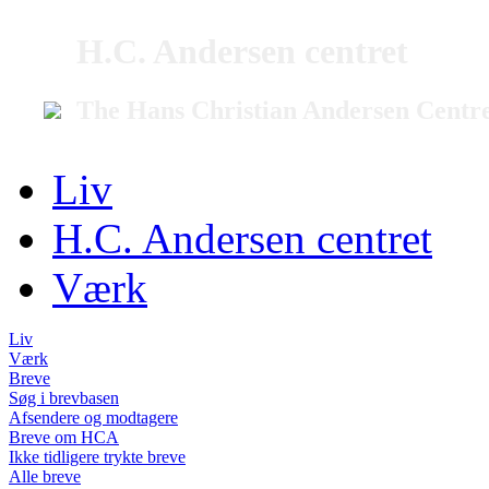
H.C. Andersen centret
The Hans Christian Andersen Centr
Liv
H.C. Andersen centret
Værk
Liv
Værk
Breve
Søg i brevbasen
Afsendere og modtagere
Breve om HCA
Ikke tidligere trykte breve
Alle breve