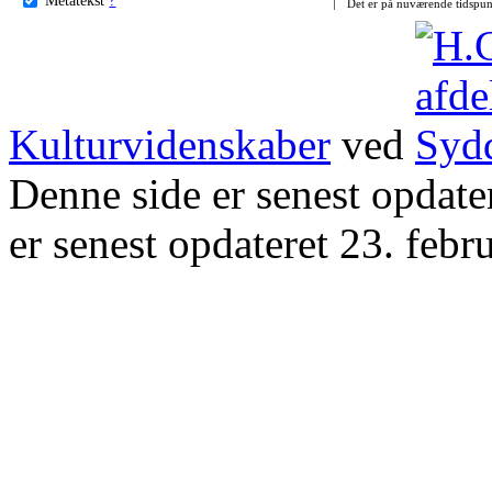
Det er på nuværende tidspun
Kulturvidenskaber
ved
Denne side er senest opdat
er senest opdateret 23. febr