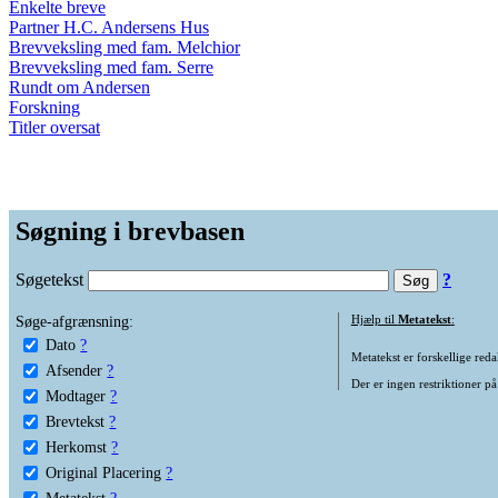
Enkelte breve
Partner H.C. Andersens Hus
Brevveksling med fam. Melchior
Brevveksling med fam. Serre
Rundt om Andersen
Forskning
Titler oversat
Søgning i brevbasen
Søgetekst
?
Søge-afgrænsning:
Hjælp til
Metatekst
:
Dato
?
Metatekst er forskellige reda
Afsender
?
Der er ingen restriktioner på
Modtager
?
Brevtekst
?
Herkomst
?
Original Placering
?
Metatekst
?