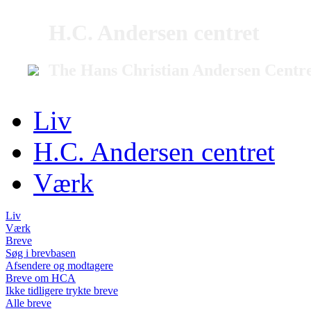
H.C. Andersen centret
The Hans Christian Andersen Centr
Liv
H.C. Andersen centret
Værk
Liv
Værk
Breve
Søg i brevbasen
Afsendere og modtagere
Breve om HCA
Ikke tidligere trykte breve
Alle breve